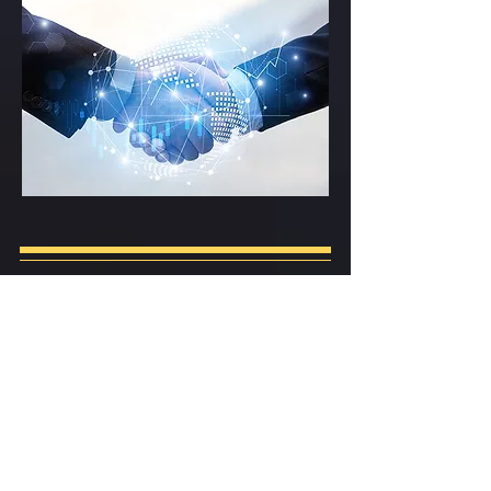
GESTIÓN DE
PROYECTOS
Los mercados que atendemos son variados,
desde compañías que importan acero, textiles,
cotilleo, vehículos eléctricos, maquinaria de
construcción, exposiciones de arte, automotriz,
entre otros...